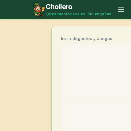
Saltar al contenido
Chollero
Descuentos reales. Sin engaños.
Inicio
›
Juguetes y Juegos
-
54
%