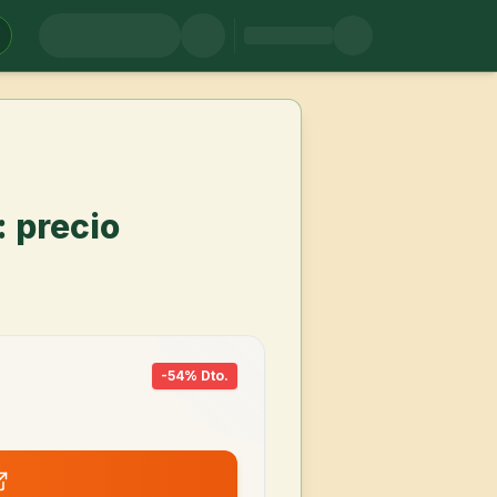
: precio
-
54
% Dto.