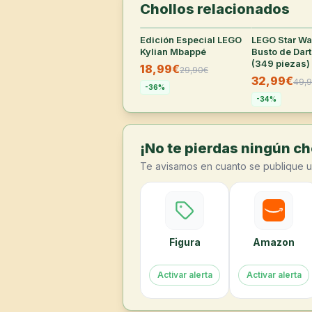
Chollos relacionados
Edición Especial LEGO
25
°
LEGO Star W
Kylian Mbappé
Busto de Dar
(349 piezas)
18,99€
29,90
€
32,99€
49,
-
36
%
-
34
%
¡No te pierdas ningún cho
Te avisamos en cuanto se publique u
Figura
Amazon
Activar alerta
Activar alerta