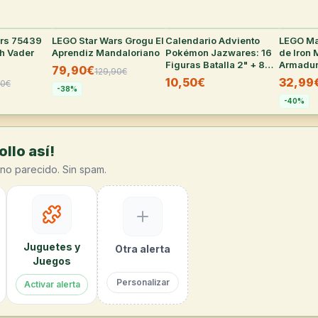
ars 75439
24
°
LEGO Star Wars Grogu El
22
°
Calendario Adviento
20
°
LEGO Ma
th Vader
Aprendiz Mandaloriano
Pokémon Jazwares: 16
de Iron 
Figuras Batalla 2" + 8
Armadu
79,90€
129,90
€
Accesorios
10,50€
32,99
90
€
(Reacondicionado
-
38
%
Como Nuevo)
-
40
%
llo así!
no parecido. Sin spam.
Juguetes y
Otra alerta
Juegos
Personalizar
Activar alerta