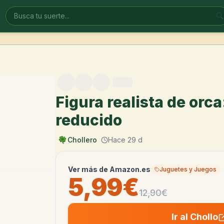
🔍
Figura realista de orca
reducido
Chollero
Hace 29 d
Ver más de
Amazon.es
Juguetes y Juegos
5,99€
12,90
€
Ir al Chollo