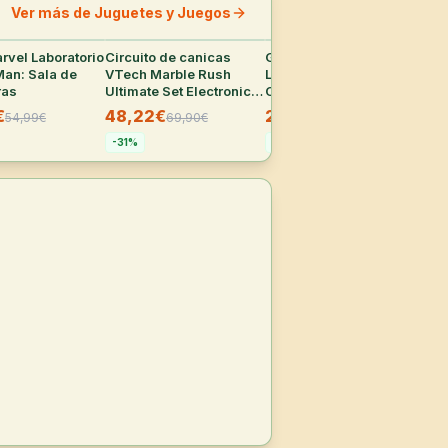
Ver más de Juguetes y Juegos
rvel Laboratorio
33
°
Circuito de canicas
27
°
Geomag Classic Green
24
°
LEG
Man: Sala de
VTech Marble Rush
Line - Set de
Ros
ras
Ultimate Set Electronic
Construcción Magnético
39
XL100E
de 60 Piezas
€
48,22€
20,85€
54,99
€
69,90
€
32,90
€
-
2
-
31
%
-
37
%