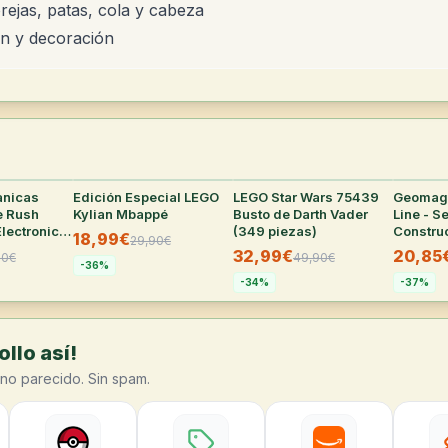
rejas, patas, cola y cabeza
n y decoración
anicas
27
°
Edición Especial LEGO
25
°
LEGO Star Wars 75439
24
°
Geomag 
e Rush
Kylian Mbappé
Busto de Darth Vader
Line - S
Electronic
(349 piezas)
Constru
18,99€
29,90
€
de 60 P
32,99€
20,85
90
€
49,90
€
-
36
%
-
34
%
-
37
%
llo así!
no parecido. Sin spam.