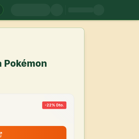
da Pokémon
-
22
% Dto.