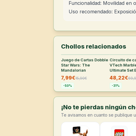
Funcionalidad: Movilidad en o
Uso recomendado: Exposició
Chollos relacionados
Juego de Cartas Dobble
27
°
Circuito de c
Star Wars: The
VTech Marbl
Mandalorian
Ultimate Set 
XL100E
7,99€
48,22€
15,90
€
69,
-
50
%
-
31
%
¡No te pierdas ningún cho
Te avisamos en cuanto se publique u