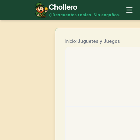
Saltar al contenido
Chollero
Descuentos reales. Sin engaños.
Inicio
›
Juguetes y Juegos
-
22
%