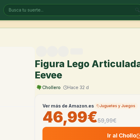
🔍
Figura Lego Articula
Eevee
Chollero
Hace 32 d
Ver más de
Amazon.es
Juguetes y Juegos
46,99€
59,99
€
Ir al Chollo