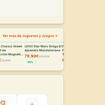
Ver más de Juguetes y Juegos
Classic Green
24
°
LEGO Star Wars Grogu El
22
°
Figura Funko POP Harry
22
°
Cal
et de
Aprendiz Mandaloriano
Potter Hermione Granger
Pok
cción Magnético
Túnica
Fig
79,90€
129,90
€
iezas
Acc
€
8,45€
10
32,90
€
16,95
€
(Re
-
38
%
Co
-
50
%