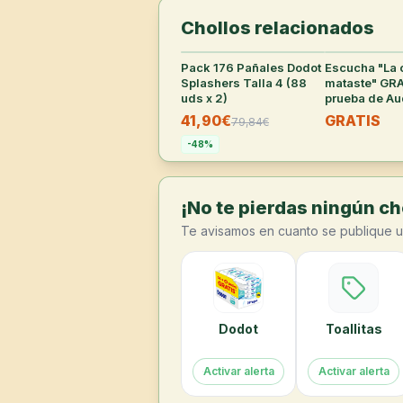
Chollos relacionados
Pack 176 Pañales Dodot
33
°
Escucha "La 
Splashers Talla 4 (88
mataste" GRA
uds x 2)
prueba de Au
41,90€
GRATIS
79,84
€
-
48
%
¡No te pierdas ningún cho
Te avisamos en cuanto se publique u
Dodot
Toallitas
Activar alerta
Activar alerta