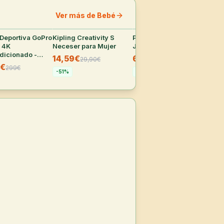
Ver más de Bebé
Deportiva GoPro
35
°
Kipling Creativity S
35
°
Pantalón Corto Deportivo
35
°
Ama
o 4K
Neceser para Mujer
Joma para Hombre
la 
dicionado -
pro
14,59€
6,99€
29,90
€
10,50
€
uevo]
su
4€
C
299
€
sel
-
51
%
-
33
%