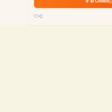
Ir al Chollo
💰
41.46€
21.03€
MEDIA 90D
MÍN
22 mar