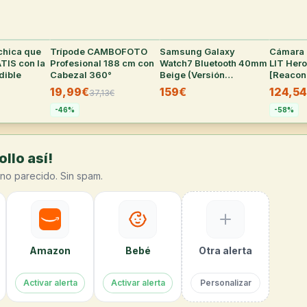
chica que
38
°
Trípode CAMBOFOTO
36
°
Samsung Galaxy
36
°
Cámara 
TIS con la
Profesional 188 cm con
Watch7 Bluetooth 40mm
LIT Her
dible
Cabezal 360°
Beige (Versión
[Reacon
Española)
Como N
19,99€
159€
124,5
37,13
€
-
46
%
-
58
%
llo así!
no parecido. Sin spam.
Amazon
Bebé
Otra alerta
Activar alerta
Activar alerta
Personalizar