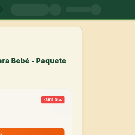
ara Bebé - Paquete
-
39
% Dto.