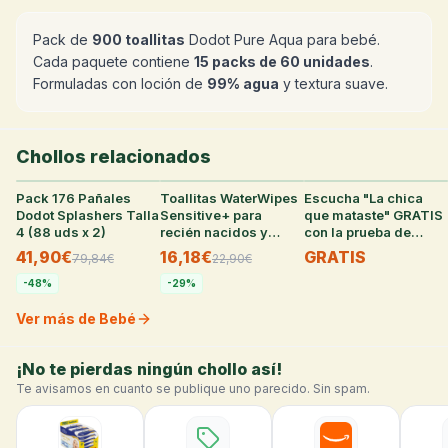
Pack de
900 toallitas
Dodot Pure Aqua para bebé.
Cada paquete contiene
15 packs de 60 unidades
.
Formuladas con loción de
99% agua
y textura suave.
Chollos relacionados
Pack 176 Pañales
33
°
Toallitas WaterWipes
23
°
Escucha "La chica
38
°
Dodot Splashers Talla
Sensitive+ para
que mataste" GRATIS
4 (88 uds x 2)
recién nacidos y
con la prueba de
bebés (6 paquetes)
Audible
41,90€
16,18€
GRATIS
79,84
€
22,90
€
-
48
%
-
29
%
Ver más de Bebé
¡No te pierdas ningún chollo así!
Te avisamos en cuanto se publique uno parecido. Sin spam.