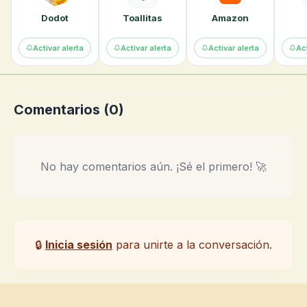
Dodot
Toallitas
Amazon
Activar alerta
Activar alerta
Activar alerta
Act
Comentarios (
0
)
No hay comentarios aún. ¡Sé el primero! 🚀
🔒
Inicia sesión
para unirte a la conversación.