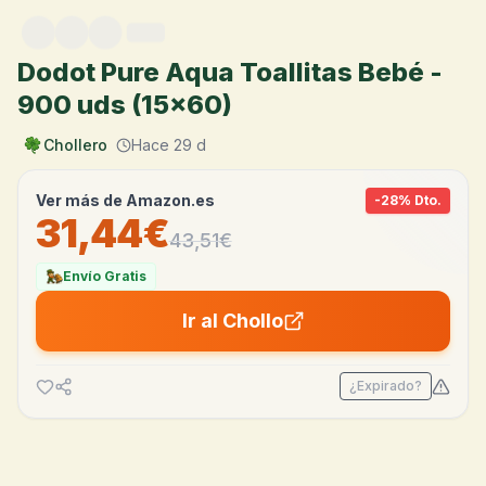
Saltar al contenido
Dodot Pure Aqua Toallitas Bebé -
900 uds (15x60)
Chollero
Hace 29 d
Ver más de
Amazon.es
-
28
% Dto.
31,44€
43,51
€
Envío Gratis
Ir al Chollo
¿Expirado?