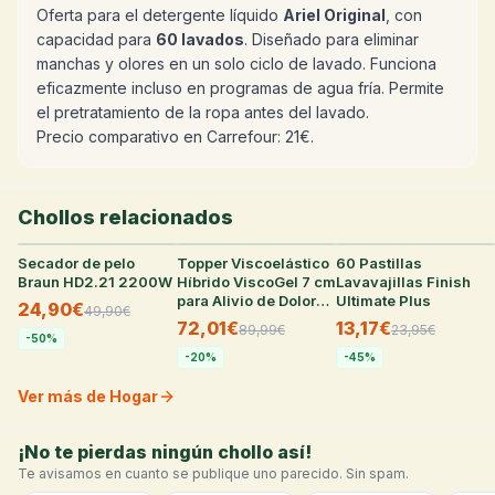
Oferta para el detergente líquido
Ariel Original
, con
capacidad para
60 lavados
. Diseñado para eliminar
manchas y olores en un solo ciclo de lavado. Funciona
eficazmente incluso en programas de agua fría. Permite
el pretratamiento de la ropa antes del lavado.
Precio comparativo en Carrefour: 21€.
Chollos relacionados
Secador de pelo
32
°
Topper Viscoelástico
22
°
60 Pastillas
22
°
Braun HD2.21 2200W
Híbrido ViscoGel 7 cm
Lavavajillas Finish
para Alivio de Dolor
Ultimate Plus
24,90€
49,90
€
de Espalda y
72,01€
13,17€
89,99
€
23,95
€
Cervicales (varias
-
50
%
medidas)
-
20
%
-
45
%
Ver más de Hogar
¡No te pierdas ningún chollo así!
Te avisamos en cuanto se publique uno parecido. Sin spam.