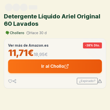
Saltar al contenido
Detergente Líquido Ariel Original
60 Lavados
Chollero
Hace 30 d
Ver más de
Amazon.es
-
38
% Dto.
11,71€
18,95
€
Ir al Chollo
¿Expirado?