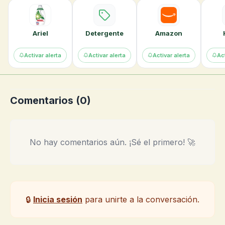
Ariel
Detergente
Amazon
Activar alerta
Activar alerta
Activar alerta
Act
Comentarios (
0
)
No hay comentarios aún. ¡Sé el primero! 🚀
🔒
Inicia sesión
para unirte a la conversación.