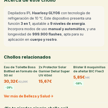
Acerca de este chollo
Depiladora IPL
Haarlosy GLY06
con tecnología de
refrigeración de 10 ℃. Este dispositivo presenta una
función
3 en 1
, ajustable a
9 niveles de energía
.
Incorpora modos de uso
manual y automático
, y una
longevidad de
999.900 flashes
, apta para su
aplicación en
cuerpo y rostro
.
Chollos relacionados
Eau de Toilette Boss
34
°
2x Protector Solar
31
°
Blíster 8 maquinillas
27
°
Bottled en formato de
Garnier Delial Super
de afeitar BIC Flex3
50 ml
UV 40ml
5,85€
14
€
30,32€
15,67€
42,26
€
-
58
%
-
28
%
Ver más de Belleza y Salud