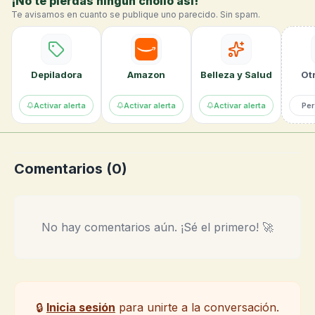
¡No te pierdas ningún chollo así!
Te avisamos en cuanto se publique uno parecido. Sin spam.
Depiladora
Amazon
Belleza y Salud
Otr
Activar alerta
Activar alerta
Activar alerta
Per
Comentarios (
0
)
No hay comentarios aún. ¡Sé el primero! 🚀
🔒
Inicia sesión
para unirte a la conversación.