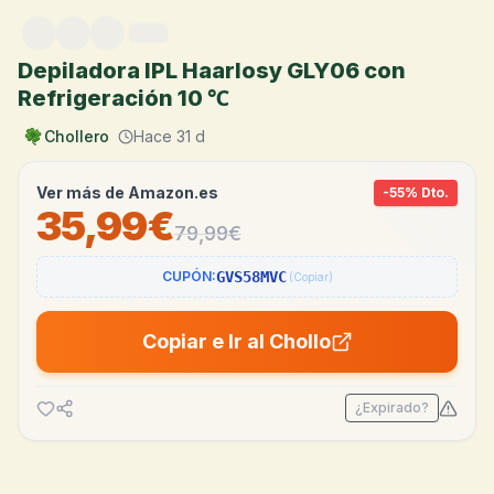
Saltar al contenido
Depiladora IPL Haarlosy GLY06 con
Refrigeración 10 ℃
Chollero
Hace 31 d
Ver más de
Amazon.es
-
55
% Dto.
35,99€
79,99
€
CUPÓN:
GVS58MVC
(Copiar)
Copiar e Ir al Chollo
¿Expirado?