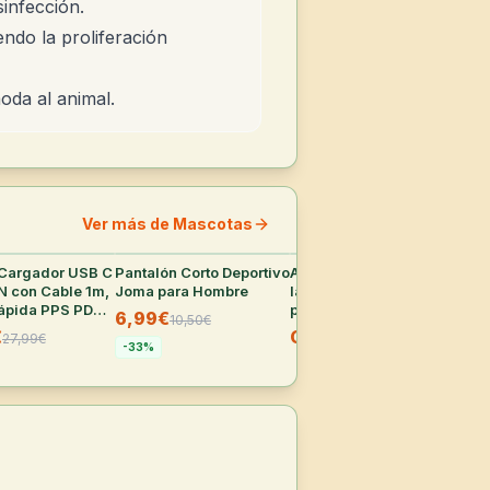
sinfección.
ndo la proliferación
oda al animal.
Ver más de Mascotas
Cargador USB C
36
°
Pantalón Corto Deportivo
35
°
Amazon: Ahorra 70% en
35
°
Aur
 con Cable 1m,
Joma para Hombre
la 2ª unidad de
WEA
ápida PPS PD
productos de
Can
6,99€
10,50
€
msung, iPhone,
supermercado
Aut
€
CUPÓN
89
27,99
€
cBook, Pixel
seleccionados
WH
-
33
%
-
2