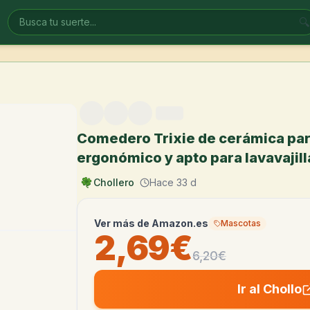
🔍
Comedero Trixie de cerámica par
ergonómico y apto para lavavajill
Chollero
Hace 33 d
Ver más de
Amazon.es
Mascotas
2,69€
6,20
€
Ir al Chollo