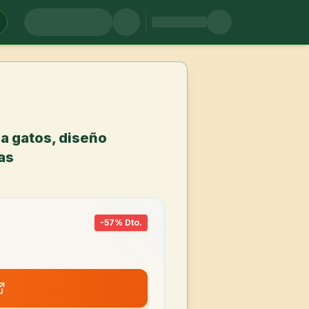
a gatos, diseño
as
-
57
% Dto.