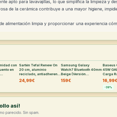
e apto para lavavajillas, lo que simplifica la limpieza y de
osa de la cerámica contribuye a una mayor higiene, impidie
de alimentación limpia y proporcionar una experiencia cóm
nidad con
37
°
Sartén Tefal Renew On
37
°
Samsung Galaxy
36
°
Baseus 
uento en
20 cm, aluminio
Watch7 Bluetooth 40mm
45W GAN
reciclado, antiadherente
Beige (Versión
Carga R
do
cerámico
Española)
para Sa
24,99€
159€
16,99
os
iPad, Ma
-
39
%
llo así!
no parecido. Sin spam.