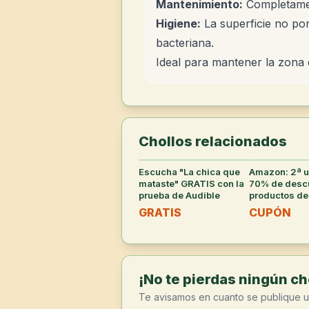
Mantenimiento:
Completament
Higiene:
La superficie no por
bacteriana.
Ideal para mantener la zona 
Chollos relacionados
Escucha "La chica que
38
°
Amazon: 2ª u
mataste" GRATIS con la
70% de desc
prueba de Audible
productos de
supermerca
GRATIS
CUPÓN
seleccionad
¡No te pierdas ningún cho
Te avisamos en cuanto se publique u