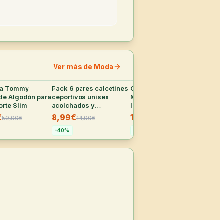
Ver más de Moda
ta Tommy
29
°
Pack 6 pares calcetines
26
°
Gorra Calvin Klein
26
°
Zap
 de Algodón para
deportivos unisex
Monogram Baseball
Ho
orte Slim
acolchados y
Infantil Negra
28
transpirables
€
8,99€
11€
59,90
€
14,90
€
19,90
€
-
5
-
40
%
-
45
%