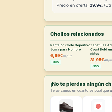
Precio en oferta:
29.9€
. (Ot
Chollos relacionados
Pantalón Corto Deportivo
34
°
Zapatillas A
Joma para Hombre
Court Bold un
niños
6,99€
10,50
€
31,95€
48,9
-
33
%
-
35
%
¡No te pierdas ningún cho
Te avisamos en cuanto se publique u