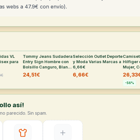
ras webs a 47.9€ con envío).
didas VL
30
°
Tommy Jeans Sudadera
30
°
Selección Outlet Deporte
29
°
Camise
isex para
Entry Sign Hombre con
y Moda Varias Marcas a
Hilfiger
Bolsillo Canguro, Blanco
6,66€
Mujer, C
(varias tallas)
24,51€
6,66€
26,33
0
€
-
56
%
llo así!
no parecido. Sin spam.