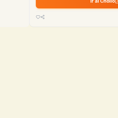
Ir al Chollo

63.38€
29.90€
MEDIA
MÍN
hoy