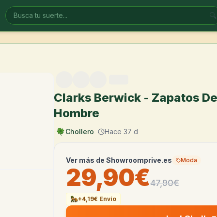
🔍
Clarks Berwick - Zapatos De
Hombre
Chollero
Hace 37 d
Ver más de
Showroomprive.es
Moda
29,90€
47,90
€
+4,19€ Envío