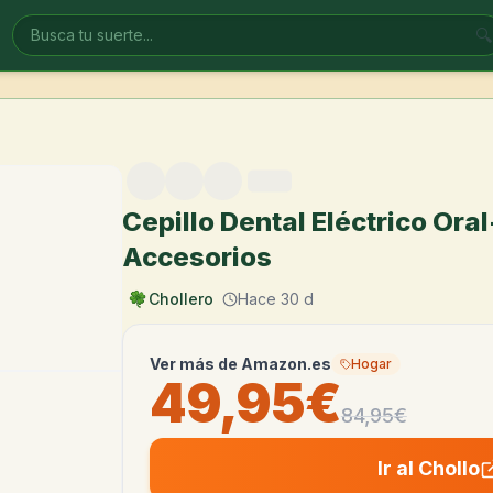
🔍
Cepillo Dental Eléctrico Oral
Accesorios
Chollero
Hace 30 d
Ver más de
Amazon.es
Hogar
49,95€
84,95
€
Ir al Chollo