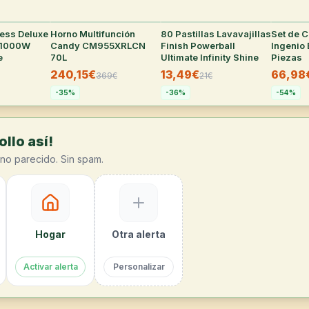
cess Deluxe
30
°
Horno Multifunción
29
°
80 Pastillas Lavavajillas
27
°
Set de C
 1000W
Candy CM955XRLCN
Finish Powerball
Ingenio 
e
70L
Ultimate Infinity Shine
Piezas
240,15€
13,49€
66,98
369
€
21
€
-
35
%
-
36
%
-
54
%
llo así!
no parecido. Sin spam.
Hogar
Otra alerta
Activar alerta
Personalizar