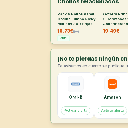
Chollos relacionados
Pack 6 Rollos Papel
31
°
Gofrera Prin
Cocina Jumbo Nicky
5 Corazones
Milusos 300 Hojas
Antiadherent
16,73€
19,49€
27
€
-
38
%
¡No te pierdas ningún cho
Te avisamos en cuanto se publique u
Oral-B
Amazon
Activar alerta
Activar alerta