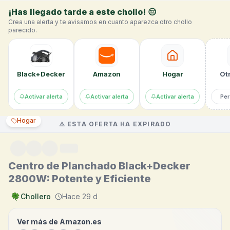
Saltar al contenido
¡Has llegado tarde a este chollo! 😔
Crea una alerta y te avisamos en cuanto aparezca otro chollo
parecido.
Black+Decker
Amazon
Hogar
Otr
Activar alerta
Activar alerta
Activar alerta
Per
Hogar
⚠️ ESTA OFERTA HA EXPIRADO
Centro de Planchado Black+Decker
2800W: Potente y Eficiente
Chollero
Hace 29 d
Ver más de
Amazon.es