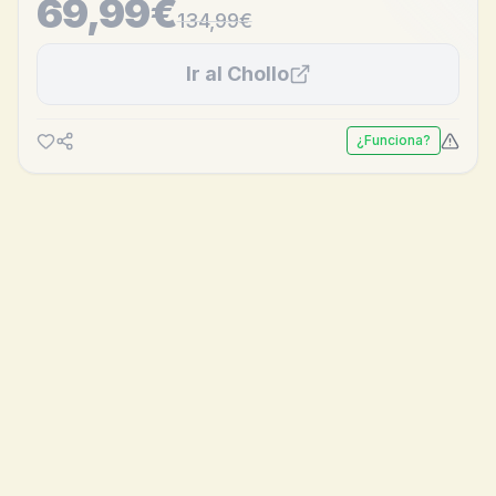
69,99€
134,99
€
Ir al Chollo
¿Funciona?
💰