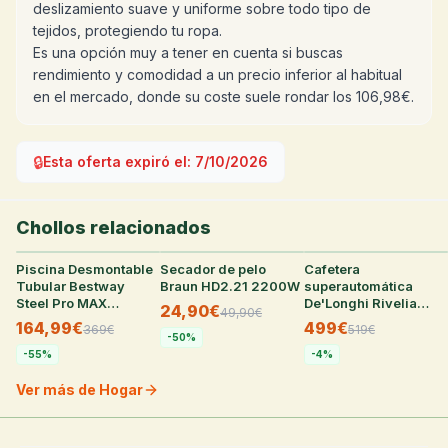
deslizamiento suave y uniforme sobre todo tipo de
tejidos, protegiendo tu ropa.
Es una opción muy a tener en cuenta si buscas
rendimiento y comodidad a un precio inferior al habitual
en el mercado, donde su coste suele rondar los 106,98€.
🔒
Esta oferta expiró el:
7/10/2026
Chollos relacionados
Piscina Desmontable
34
°
Secador de pelo
31
°
Cafetera
30
°
Tubular Bestway
Braun HD2.21 2200W
superautomática
Steel Pro MAX
De'Longhi Rivelia
24,90€
49,90
€
366x100 cm con
Perfetto con
164,99€
499€
369
€
519
€
Depuradora y
tecnología Bean
-
50
%
Escalera
Adapt
-
55
%
-
4
%
Ver más de Hogar