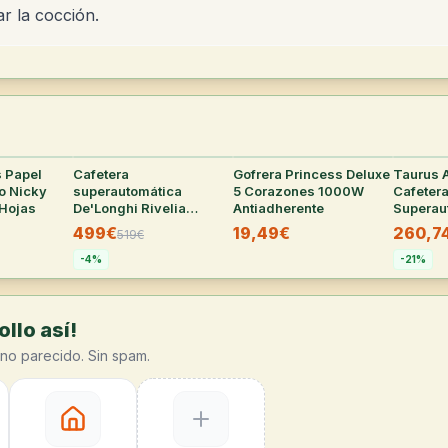
ar la cocción.
s Papel
31
°
Cafetera
30
°
Gofrera Princess Deluxe
30
°
Taurus A
o Nicky
superautomática
5 Corazones 1000W
Cafeter
Hojas
De'Longhi Rivelia
Antiadherente
Superau
Perfetto con tecnología
Molinill
499€
19,49€
260,7
519
€
Bean Adapt
-
4
%
-
21
%
llo así!
no parecido. Sin spam.