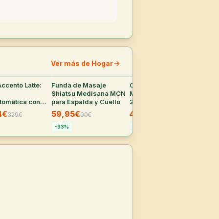
Ver más de Hogar
ccento Latte:
28
°
Funda de Masaje
25
°
Colchón 90x190 cm
24
°
AYR
a
Shiatsu Medisana MCN
Muelles Ensacados
par
tomática con
para Espalda y Cuello
20cm
LCD
o Integrado
Lat
4€
59,95€
46,50€
33
329
€
90
€
92,90
€
-
33
%
-
50
%
-
3