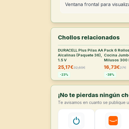
Ventana frontal para visualiz
Chollos relacionados
DURACELL Plus Pilas AA
31
°
Pack 6 Rollo
Alcalinas (Paquete 36),
Cocina Jumb
1.5 V
Milusos 300 
25,17€
16,73€
32,69
€
27
€
-
23
%
-
38
%
¡No te pierdas ningún cho
Te avisamos en cuanto se publique u