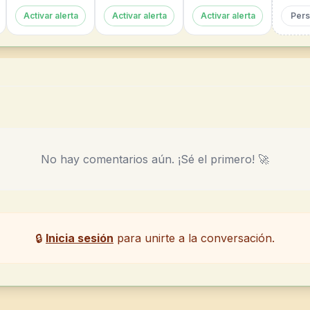
Activar alerta
Activar alerta
Activar alerta
Pers
No hay comentarios aún. ¡Sé el primero! 🚀
🔒
Inicia sesión
para unirte a la conversación.