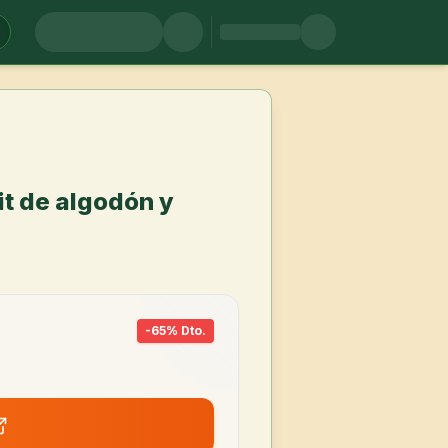
t de algodón y
-
65
% Dto.