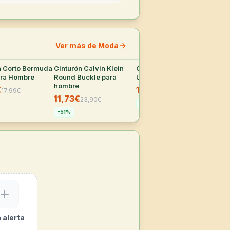
Ver más de Moda
n Corto Bermuda
28
°
Cinturón Calvin Klein
25
°
Camiseta deportiva
23
°
Pac
ara Hombre
Round Buckle para
Under Armour Tech 20
Inv
hombre
Su
€
14,95€
17,99
€
30,90
€
11,73€
8,
23,90
€
-
52
%
-
51
%
-
31
 alerta