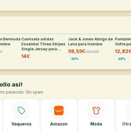
to Bermuda
30
°
Camiseta adidas
28
°
Jack & Jones Abrigo de
28
°
Pantaló
ombre
Essential Three Stripes
Lana para Hombre
Gofre p
Single Jersey para
59,53€
12,82
9
€
149,99
€
hombre (varias tallas)
14€
-
60
%
-
29
%
llo así!
no parecido. Sin spam.
Vaqueros
Amazon
Moda
Otra