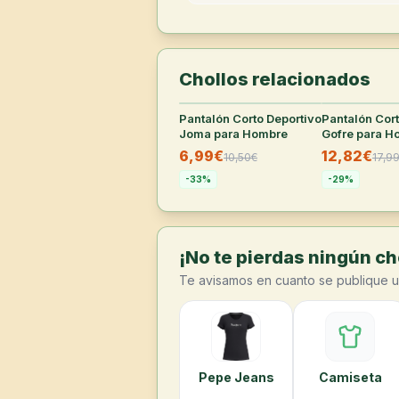
Chollos relacionados
Pantalón Corto Deportivo
35
°
Pantalón Cor
Joma para Hombre
Gofre para H
6,99€
12,82€
10,50
€
17,9
-
33
%
-
29
%
¡No te pierdas ningún cho
Te avisamos en cuanto se publique u
Pepe Jeans
Camiseta