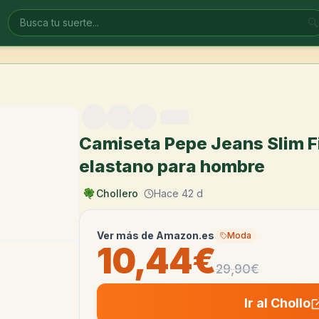
🔍
Camiseta Pepe Jeans Slim Fi
elastano para hombre
Chollero
Hace 42 d
Ver más de
Amazon.es
Moda
10,44€
29,90
€
Ir al Chollo