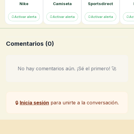
Nike
Camiseta
Sportsdirect
Activar alerta
Activar alerta
Activar alerta
Act
Comentarios (
0
)
No hay comentarios aún. ¡Sé el primero! 🚀
🔒
Inicia sesión
para unirte a la conversación.