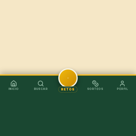
INICIO
BUSCAR
SORTEOS
PERFIL
RETOS
Mejor en la app
Recibe los chollos al instante sin tener que abrir el