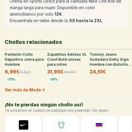
Oferta en Sports Direct para la camiseta Nike Chill Knit de
manga larga para mujer. Disponible en color
abeto/blanco por solo
12€
.
Encuentrala en tallas desde la
XS hasta la 2XL
.
Chollos relacionados
Pantalón Corto
32
°
Zapatillas Adidas VL
30
°
Tommy Jeans
30
°
Deportivo Joma para
Court Bold unisex
Sudadera Entry Sign
Hombre
para niños
Hombre con Bolsillo
Canguro, Blanco
6,99€
31,95€
24,51€
10,50
€
48,90
€
(varias tallas)
-
33
%
-
35
%
Ver más de Moda
¡No te pierdas ningún chollo así!
Te avisamos en cuanto se publique uno parecido. Sin spam.