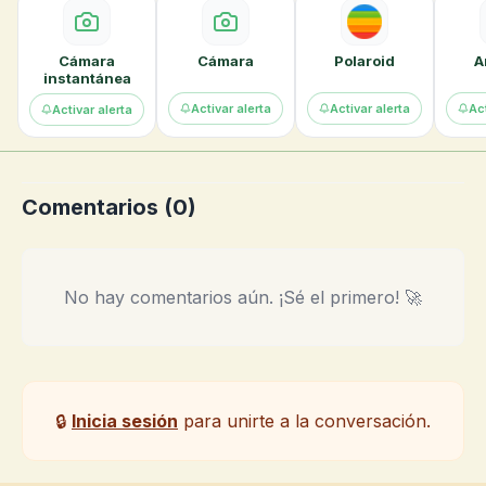
Cámara
Cámara
Polaroid
A
instantánea
Activar alerta
Activar alerta
Act
Activar alerta
Comentarios (
0
)
No hay comentarios aún. ¡Sé el primero! 🚀
🔒
Inicia sesión
para unirte a la conversación.