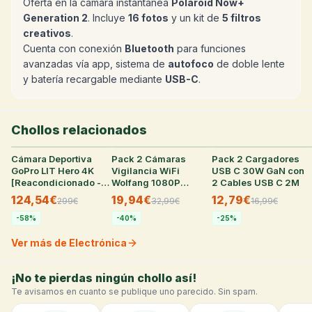
Oferta en la cámara instantánea
Polaroid Now+
Generation 2
. Incluye
16 fotos
y un kit de
5 filtros
creativos
.
Cuenta con conexión
Bluetooth
para funciones
avanzadas vía app, sistema de
autofoco
de doble lente
y batería recargable mediante
USB-C
.
Chollos relacionados
Cámara Deportiva
35
°
Pack 2 Cámaras
28
°
Pack 2 Cargadores
27
°
GoPro LIT Hero 4K
Vigilancia WiFi
USB C 30W GaN con
[Reacondicionado -
Wolfang 1080P
2 Cables USB C 2M
Como Nuevo]
Interior
124,54€
19,94€
12,79€
299
€
32,99
€
16,99
€
-
58
%
-
40
%
-
25
%
Ver más de Electrónica
¡No te pierdas ningún chollo así!
Te avisamos en cuanto se publique uno parecido. Sin spam.