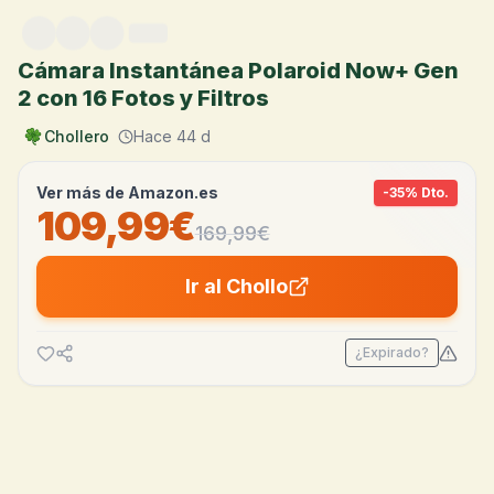
Saltar al contenido
Cámara Instantánea Polaroid Now+ Gen
2 con 16 Fotos y Filtros
Chollero
Hace 44 d
Ver más de
Amazon.es
-
35
% Dto.
109,99€
169,99
€
Ir al Chollo
¿Expirado?