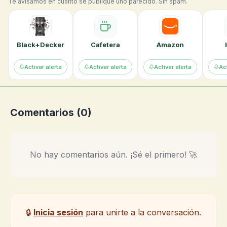
Te avisamos en cuanto se publique uno parecido. Sin spam.
Black+Decker
Cafetera
Amazon
Activar alerta
Activar alerta
Activar alerta
Act
Comentarios (
0
)
No hay comentarios aún. ¡Sé el primero! 🚀
🔒
Inicia sesión
para unirte a la conversación.