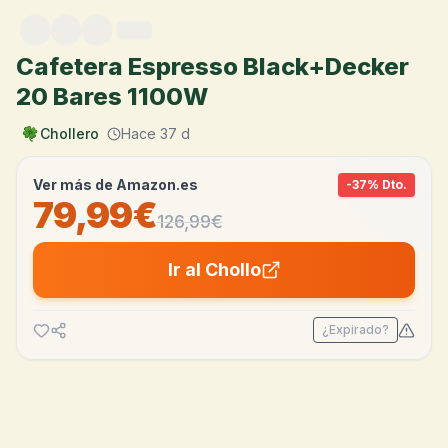
Saltar al contenido
Cafetera Espresso Black+Decker
20 Bares 1100W
Chollero
Hace 37 d
Ver más de
Amazon.es
-
37
% Dto.
79,99€
126,99
€
Ir al Chollo
¿Expirado?