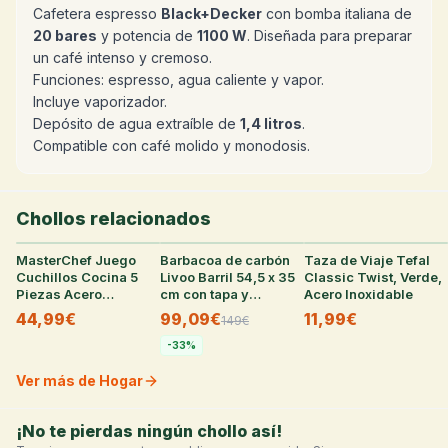
Cafetera espresso
Black+Decker
con bomba italiana de
20 bares
y potencia de
1100 W
. Diseñada para preparar
un café intenso y cremoso.
Funciones: espresso, agua caliente y vapor.
Incluye vaporizador.
Depósito de agua extraíble de
1,4 litros
.
Compatible con café molido y monodosis.
Chollos relacionados
MasterChef Juego
31
°
Barbacoa de carbón
27
°
Taza de Viaje Tefal
26
°
Cuchillos Cocina 5
Livoo Barril 54,5 x 35
Classic Twist, Verde,
Piezas Acero
cm con tapa y
Acero Inoxidable
Inoxidable (varias
termómetro
44,99€
99,09€
11,99€
149
€
tallas)
-
33
%
Ver más de Hogar
¡No te pierdas ningún chollo así!