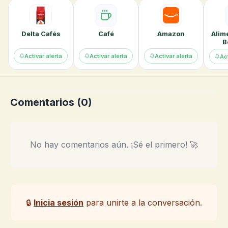
Delta Cafés
Café
Amazon
Alim
B
Activar alerta
Activar alerta
Activar alerta
Act
Comentarios (
0
)
No hay comentarios aún. ¡Sé el primero! 🚀
🔒
Inicia sesión
para unirte a la conversación.