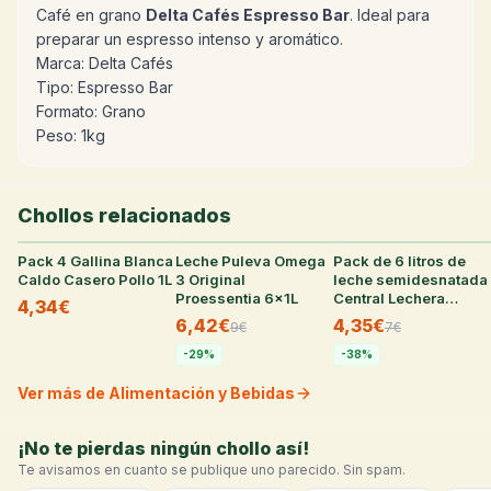
Café en grano
Delta Cafés Espresso Bar
. Ideal para
preparar un espresso intenso y aromático.
Marca: Delta Cafés
Tipo: Espresso Bar
Formato: Grano
Peso: 1kg
Chollos relacionados
Pack 4 Gallina Blanca
31
°
Leche Puleva Omega
31
°
Pack de 6 litros de
29
°
Caldo Casero Pollo 1L
3 Original
leche semidesnatada
Proessentia 6x1L
Central Lechera
4,34€
Asturiana
6,42€
4,35€
9
€
7
€
-
29
%
-
38
%
Ver más de Alimentación y Bebidas
¡No te pierdas ningún chollo así!
Te avisamos en cuanto se publique uno parecido. Sin spam.