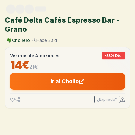
Saltar al contenido
Café Delta Cafés Espresso Bar -
Grano
Chollero
Hace 33 d
Ver más de
Amazon.es
-
33
% Dto.
14€
21
€
Ir al Chollo
¿Expirado?