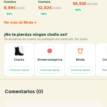
Hombre
Hombre
59,53€
149,99
€
6,99€
12,82€
10,50
€
17,99
€
-
60
%
-
33
%
-
29
%
Ver más de Moda
¡No te pierdas ningún chollo así!
Te avisamos en cuanto se publique uno parecido. Sin spam.
Clarks
Showroomprive
Moda
Otr
Activar alerta
Activar alerta
Activar alerta
Per
Comentarios (
0
)