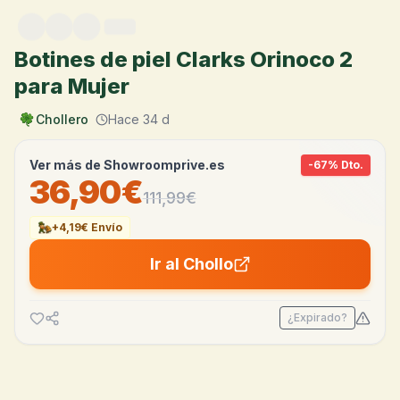
Saltar al contenido
Botines de piel Clarks Orinoco 2
para Mujer
Chollero
Hace 34 d
Ver más de
Showroomprive.es
-
67
% Dto.
36,90€
111,99
€
+4,19€ Envío
Ir al Chollo
¿Expirado?