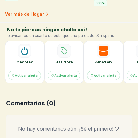
-
38
%
Ver más de Hogar
¡No te pierdas ningún chollo así!
Te avisamos en cuanto se publique uno parecido. Sin spam.
Cecotec
Batidora
Amazon
Activar alerta
Activar alerta
Activar alerta
Act
Comentarios (
0
)
No hay comentarios aún. ¡Sé el primero! 🚀