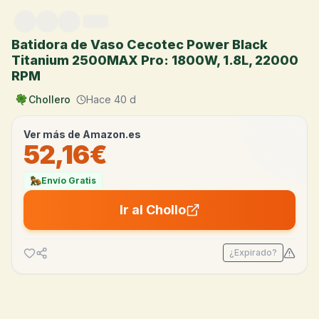
Saltar al contenido
Batidora de Vaso Cecotec Power Black
Titanium 2500MAX Pro: 1800W, 1.8L, 22000
RPM
Chollero
Hace 40 d
Ver más de
Amazon.es
52,16€
Envío Gratis
Ir al Chollo
¿Expirado?