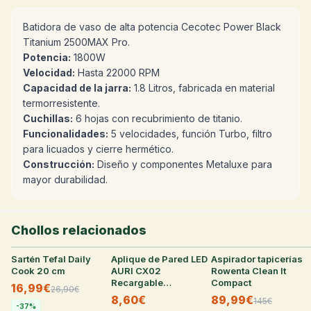
Batidora de vaso de alta potencia Cecotec Power Black
Titanium 2500MAX Pro.
Potencia:
1800W
Velocidad:
Hasta 22000 RPM
Capacidad de la jarra:
1.8 Litros, fabricada en material
termorresistente.
Cuchillas:
6 hojas con recubrimiento de titanio.
Funcionalidades:
5 velocidades, función Turbo, filtro
para licuados y cierre hermético.
Construcción:
Diseño y componentes Metaluxe para
mayor durabilidad.
Chollos relacionados
Sartén Tefal Daily
28
°
Aplique de Pared LED
26
°
Aspirador tapicerías
26
°
Cook 20 cm
AURI CX02
Rowenta Clean It
Recargable
Compact
16,99€
26,90
€
Inalámbrico
8,60€
89,99€
145
€
-
37
%