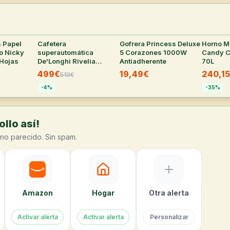
s Papel
31
°
Cafetera
30
°
Gofrera Princess Deluxe
30
°
Horno Mu
o Nicky
superautomática
5 Corazones 1000W
Candy 
Hojas
De'Longhi Rivelia
Antiadherente
70L
Perfetto con tecnología
499€
19,49€
240,1
519
€
Bean Adapt
-
4
%
-
35
%
llo así!
no parecido. Sin spam.
Amazon
Hogar
Otra alerta
Activar alerta
Activar alerta
Personalizar