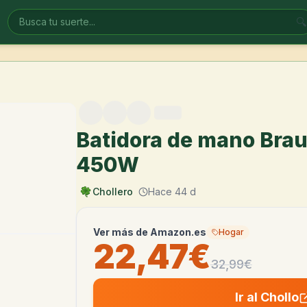
🔍
Batidora de mano Brau
450W
Chollero
Hace 44 d
Ver más de
Amazon.es
Hogar
22,47€
32,99
€
Ir al Chollo