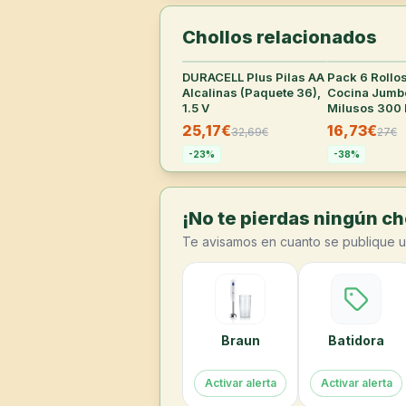
Chollos relacionados
DURACELL Plus Pilas AA
31
°
Pack 6 Rollo
Alcalinas (Paquete 36),
Cocina Jumb
1.5 V
Milusos 300 
25,17€
16,73€
32,69
€
27
€
-
23
%
-
38
%
¡No te pierdas ningún cho
Te avisamos en cuanto se publique u
Braun
Batidora
Activar alerta
Activar alerta