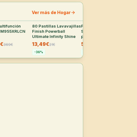
Ver más de Hogar
ltifunción
29
°
80 Pastillas Lavavajillas
27
°
Funda de Masaje
25
°
Co
CM955XRLCN
Finish Powerball
Shiatsu Medisana MCN
Mue
Ultimate Infinity Shine
para Espalda y Cuello
20
5€
13,49€
59,95€
46
369
€
21
€
90
€
-
36
%
-
33
%
-
5