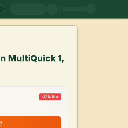
n MultiQuick 1,
-
32
% Dto.