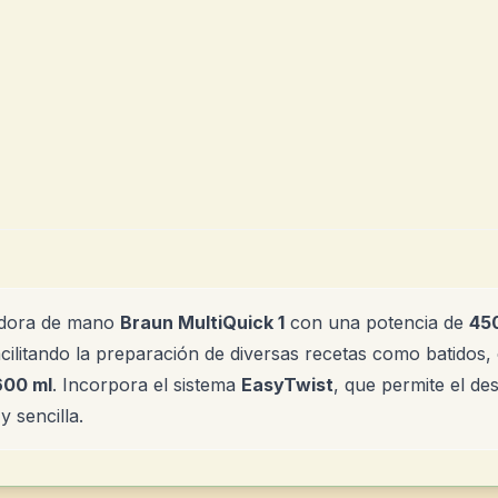
tidora de mano
Braun MultiQuick 1
con una potencia de
45
cilitando la preparación de diversas recetas como batidos,
600 ml
. Incorpora el sistema
EasyTwist
, que permite el de
 sencilla.