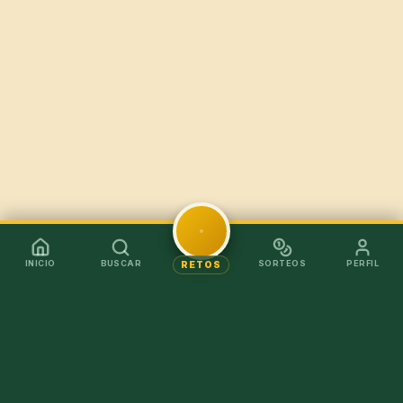
INICIO
BUSCAR
SORTEOS
PERFIL
RETOS
Mejor en la app
Recibe los chollos al instante sin tener que abrir el