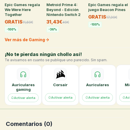
Epic Games regala
35
°
Metroid Prime 4:
32
°
Epic Games regala el
29
°
We Were Here
Beyond - Edición
juego Beacon Pines
Together
Nintendo Switch 2
GRATIS
17,99
€
GRATIS
31,43€
11,69
€
49
€
-
100
%
-
100
%
-
36
%
Ver más de Gaming
¡No te pierdas ningún chollo así!
Te avisamos en cuanto se publique uno parecido. Sin spam.
Auriculares
Corsair
Auriculares
Mi
gaming
Activar alerta
Activar alerta
Act
Activar alerta
Comentarios (
0
)