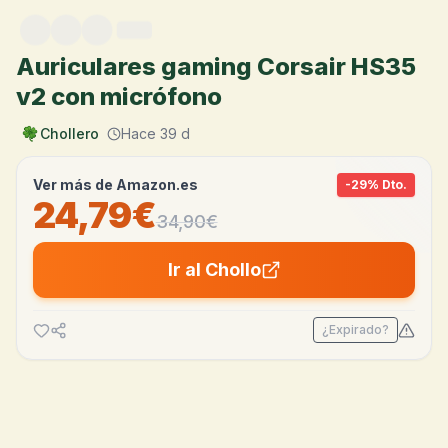
Saltar al contenido
Auriculares gaming Corsair HS35
v2 con micrófono
Chollero
Hace 39 d
Ver más de
Amazon.es
-
29
% Dto.
24,79€
34,90
€
Ir al Chollo
¿Expirado?