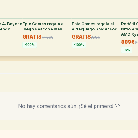
e 4: Beyond
32
°
Epic Games regala el
30
°
Epic Games regala el
27
°
Portátil
tendo
juego Beacon Pines
videojuego Spider Fox
Nitro V 
AMD Ryz
GRATIS
GRATIS
17,99
€
7,19
€
RAM, 51
889€
9
5050
-
100
%
-
100
%
-
6
%
No hay comentarios aún. ¡Sé el primero! 🚀