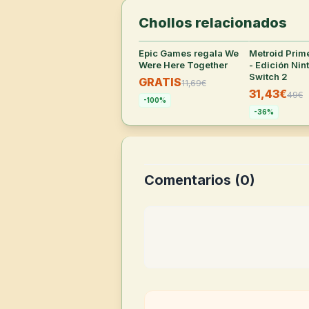
Chollos relacionados
Epic Games regala We
38
°
Metroid Prim
Were Here Together
- Edición Nin
Switch 2
GRATIS
11,69
€
31,43€
49
€
-
100
%
-
36
%
Comentarios (
0
)