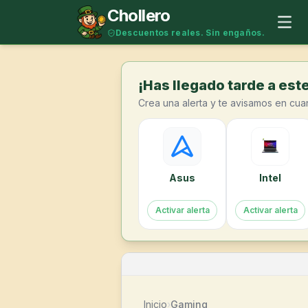
Saltar al contenido
Chollero
Descuentos reales. Sin engaños.
¡Has llegado tarde a este
Crea una alerta y te avisamos en cua
Asus
Intel
Activar alerta
Activar alerta
Inicio
›
Gaming