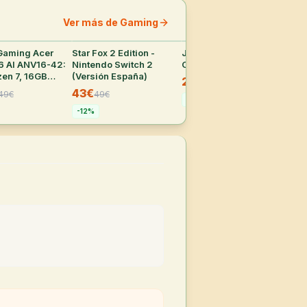
Ver más de Gaming
 Gaming Acer
24
°
Star Fox 2 Edition -
31
°
Juego Nintendo Switch:
27
°
Nin
16 AI ANV16-42:
Nintendo Switch 2
Okinawa Rush
Ass
en 7, 16GB
(Versión España)
Sh
24,73€
34,99
€
2GB SSD, RTX
43€
32
49
€
49
€
-
29
%
-
12
%
-
4