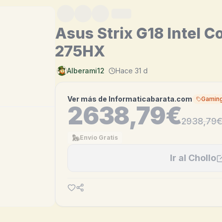
Asus Strix G18 Intel Co
275HX
Alberami12
Hace 31 d
Ver más de
Informaticabarata.com
Gamin
2638,79€
2938,79
Envío Gratis
Ir al Chollo