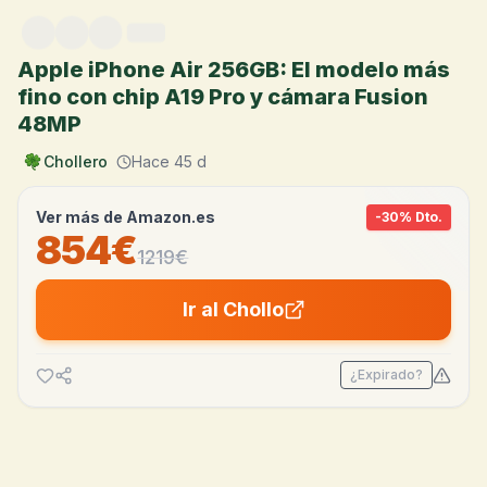
Saltar al contenido
Apple iPhone Air 256GB: El modelo más
fino con chip A19 Pro y cámara Fusion
48MP
Chollero
Hace 45 d
Ver más de
Amazon.es
-
30
% Dto.
854€
1219
€
Ir al Chollo
¿Expirado?