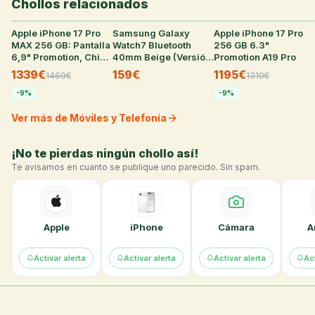
Chollos relacionados
Apple iPhone 17 Pro
33
°
Samsung Galaxy
36
°
Apple iPhone 17 Pro
29
°
MAX 256 GB: Pantalla
Watch7 Bluetooth
256 GB 6.3"
6,9" Promotion, Chip
40mm Beige (Versión
Promotion A19 Pro
A19 Pro, Cámara Pro
Española)
1339€
159€
1195€
1469
€
1319
€
Fusion
-
9
%
-
9
%
Ver más de Móviles y Telefonía
¡No te pierdas ningún chollo así!
Te avisamos en cuanto se publique uno parecido. Sin spam.
Apple
iPhone
Cámara
A
Activar alerta
Activar alerta
Activar alerta
Act