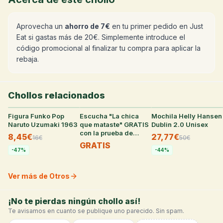
Aprovecha un
ahorro de 7€
en tu primer pedido en Just
Eat si gastas más de 20€. Simplemente introduce el
código promocional al finalizar tu compra para aplicar la
rebaja.
Chollos relacionados
Figura Funko Pop
22
°
Escucha "La chica
38
°
Mochila Helly Hansen
32
°
Naruto Uzumaki 1963
que mataste" GRATIS
Dublin 2.0 Unisex
con la prueba de
8,45€
27,77€
16
€
50
€
Audible
GRATIS
-
47
%
-
44
%
Ver más de Otros
¡No te pierdas ningún chollo así!
Te avisamos en cuanto se publique uno parecido. Sin spam.