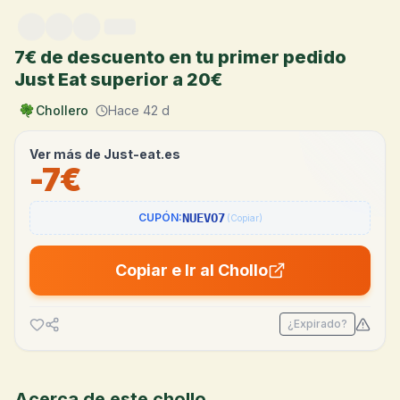
Saltar al contenido
7€ de descuento en tu primer pedido
Just Eat superior a 20€
Chollero
Hace 42 d
Ver más de
Just-eat.es
-7€
CUPÓN:
NUEVO7
(Copiar)
Copiar e Ir al Chollo
¿Expirado?
Acerca de este chollo