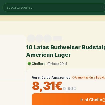
🔍
10 Latas Budweiser Budstal
American Lager
Chollero
Hace 29 d
Ver más de
Amazon.es
Alimentación y Bebid
8,31€
12,90
€
Ir al Chollo