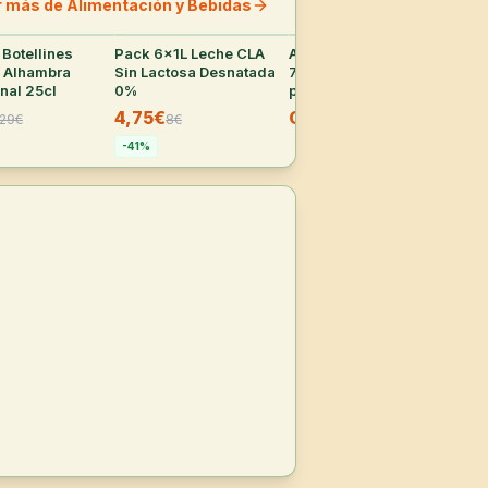
r más de Alimentación y Bebidas
Botellines
24
°
Pack 6x1L Leche CLA
24
°
Amazon: 2ª unidad con
37
°
Ama
 Alhambra
Sin Lactosa Desnatada
70% de descuento en
la 
nal 25cl
0%
productos de
pro
supermercado
su
4,75€
CUPÓN
C
29
€
8
€
seleccionados
sel
-
41
%