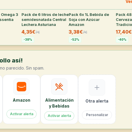
Ve
a Omega 3
31
°
Pack de 6 litros de leche
29
°
Pack 6x 1L Bebida de
26
°
Pack 48 
ssentia
semidesnatada Central
Soja con Azúcar
Cerveza
Lechera Asturiana
Amazon
Tradicio
4,35€
3,38€
17,40€
7
€
7
€
-
38
%
-
52
%
-
40
%
llo así!
no parecido. Sin spam.
Amazon
Alimentación
Otra alerta
y Bebidas
Activar alerta
Personalizar
Activar alerta