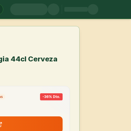
gia 44cl Cerveza
as
-
36
% Dto.