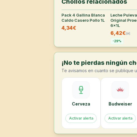
Chollos relacionados
Pack 4 Gallina Blanca
33
°
Leche Pulev
Caldo Casero Pollo 1L
Original Proe
6x1L
4,34€
6,42€
9
€
-
29
%
¡No te pierdas ningún cho
Te avisamos en cuanto se publique u
Cerveza
Budweiser
Activar alerta
Activar alerta