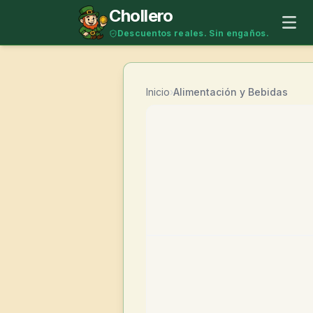
Saltar al contenido
Chollero
Descuentos reales. Sin engaños.
Inicio
›
Alimentación y Bebidas
-
36
%