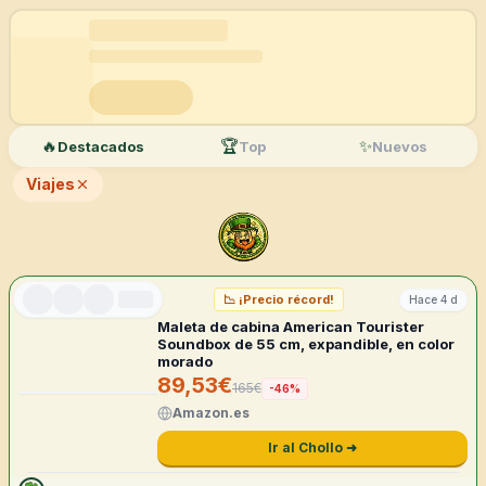
Saltar al contenido
Chollos de
Viajes
🔥
🏆
✨
Destacados
Top
Nuevos
Viajes
📉
¡Precio récord!
Hace 4 d
Maleta de cabina American Tourister
Soundbox de 55 cm, expandible, en color
morado
89,53
€
165
€
-
46
%
Amazon.es
Ir al Chollo ➜