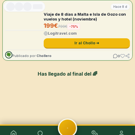
Hace 8 d
Viaje de 8 días a Malta e Isla de Gozo con
vuelos y hotel (noviembre)
199
€
799
€
-
75
%
Logitravel.com
Ir al Chollo ➜
0
Publicado por
Chollero
Has llegado al final del 🌈