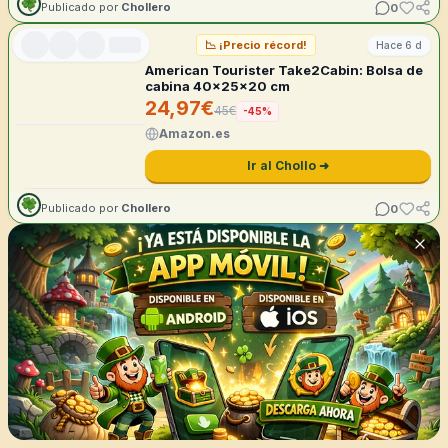
0
Publicado por
Chollero
📉
¡Precio récord!
Hace 6 d
American Tourister Take2Cabin: Bolsa de
cabina 40x25x20 cm
24,97
€
45
€
-
45
%
Amazon.es
Ir al Chollo ➜
0
Publicado por
Chollero